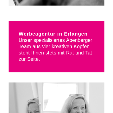
Werbeagentur in Erlangen
Unser spezialisiertes Abenberger
Team aus vier kreativen Köpfen
steht Ihnen stets mit Rat und Tat
zur Seite.