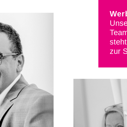
Wer
Unse
Team
steht
zur S