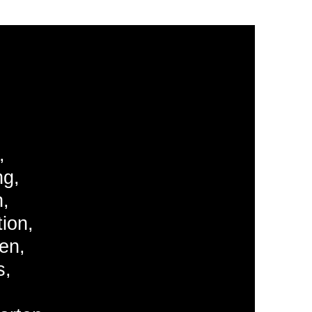
,
ng,
n,
ion,
en,
s,