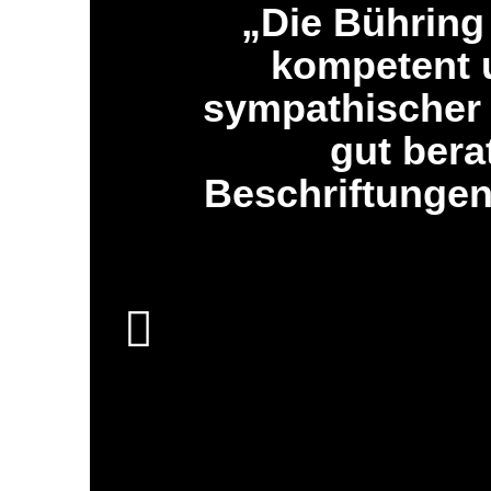
Die Bühring
kompetent u
sympathischer 
gut bera
Beschriftunge
k