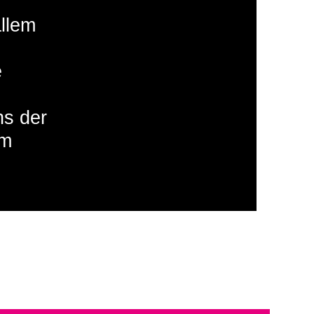
llem
e
ns der
am