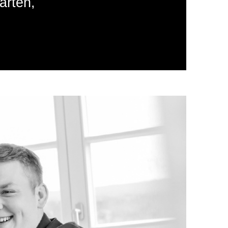
arten,
,