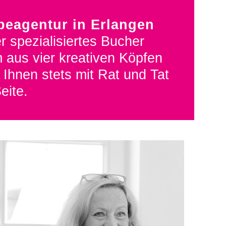
beagentur in Erlangen
r spezialisiertes Bucher
 aus vier kreativen Köpfen
 Ihnen stets mit Rat und Tat
eite.