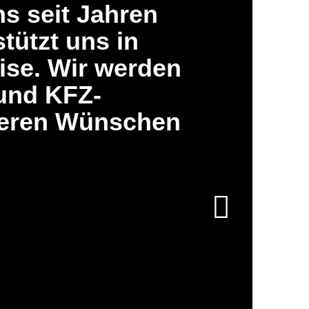
s seit Jahren
tützt uns in
ise. Wir werden
 und KFZ-
seren Wünschen
Weiter