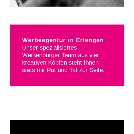
Werbeagentur in Erlangen
Unser spezialisiertes
Weißenburger Team aus vier
kreativen Köpfen steht Ihnen
stets mit Rat und Tat zur Seite.