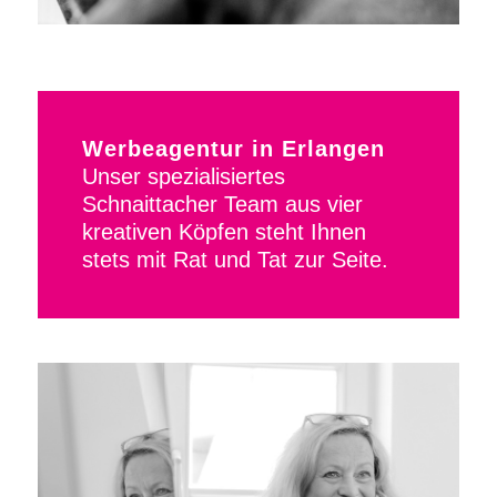
Werbeagentur in Erlangen
Unser spezialisiertes
Schnaittacher Team aus vier
kreativen Köpfen steht Ihnen
stets mit Rat und Tat zur Seite.