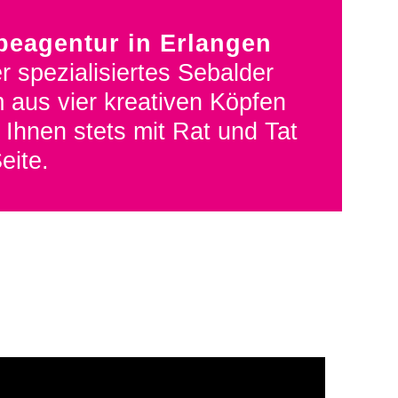
beagentur in Erlangen
r spezialisiertes Sebalder
 aus vier kreativen Köpfen
 Ihnen stets mit Rat und Tat
eite.