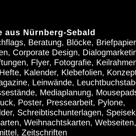
 aus Nürnberg-Sebald
hflags, Beratung, Blöcke, Briefpapier
en, Corporate Design, Dialogmarketi
ungen, Flyer, Fotografie, Keilrahme
efte, Kalender, Klebefolien, Konzept
agazine, Leinwände, Leuchtbuchstab
ssestände, Mediaplanung, Mousepad
ruck, Poster, Pressearbeit, Pylone,
lder, Schreibtischunterlagen, Speisek
karten, Weihnachtskarten, Webseiten
tel, Zeitschriften