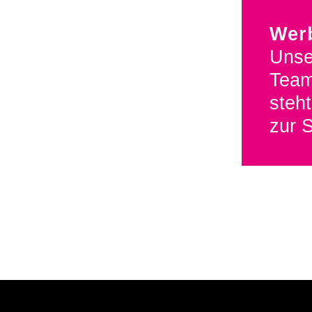
Wer
Unse
Team
steht
zur S