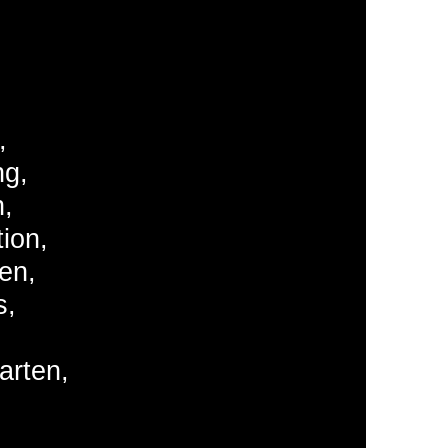
,
ng,
n,
ion,
en,
s,
arten,
,