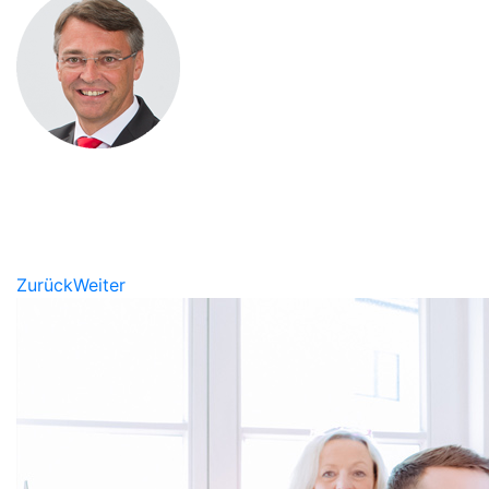
Jochen Hack
Stiftungsmanager (DSA) der
Sparkasse Bamberg
Zurück
Weiter