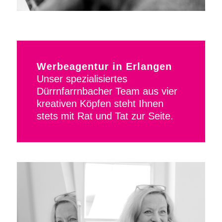
Werbeagentur in Erlangen
Unser spezialisiertes
Dürrnfarrnbacher Team aus vier
kreativen Köpfen steht Ihnen
stets mit Rat und Tat zur Seite.