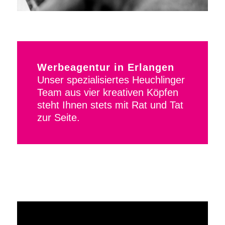
Werbeagentur in Erlangen
Unser spezialisiertes Heuchlinger
Team aus vier kreativen Köpfen
steht Ihnen stets mit Rat und Tat
zur Seite.