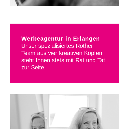
Werbeagentur in Erlangen
Unser spezialisiertes Rother
Team aus vier kreativen Köpfen
steht Ihnen stets mit Rat und Tat
zur Seite.